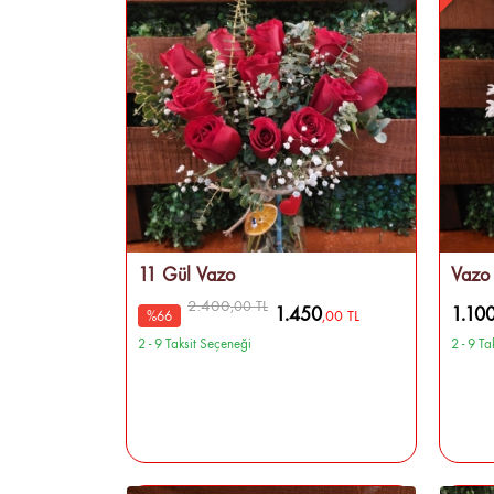
11 Gül Vazo
Vazo 
2.400
,00 TL
1.450
1.10
,00 TL
%66
2 - 9 Taksit Seçeneği
2 - 9 T