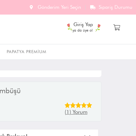
Gönderim Yeri Seçin
Sipariş Durumu
Giriş Yap
ya da üye ol
I
PAPATYA PREMIUM
ümbüşü
(
1
) Yorum