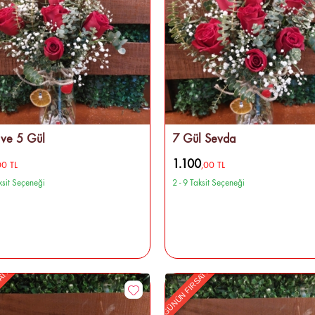
 ve 5 Gül
7 Gül Sevda
1.100
00 TL
,00 TL
aksit Seçeneği
2 - 9 Taksit Seçeneği
ATI
GÜNÜN FIRSATI