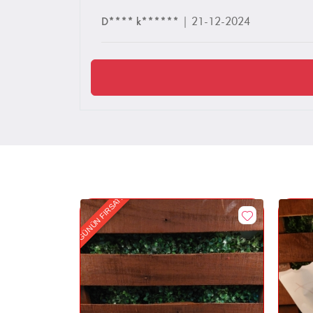
D**** k******
|
21-12-2024
GÜNÜN FIRSATI