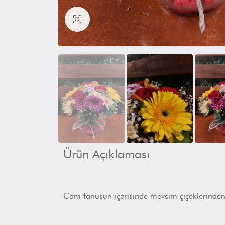
Büyüt
Ürün Açıklaması
Cam fanusun içerisinde mevsim çiçeklerinde