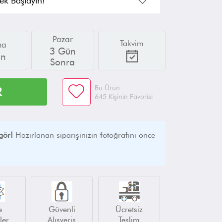
ek Başlayın!
Pazar
Takvim
ma
3 Gün
ın
Sonra
Bu Ürün
R
645 Kişinin Favorisi
gör!
Hazırlanan siparişinizin fotoğrafını önce
e
Güvenli
Ücretsiz
ler
Alışveriş
Teslim