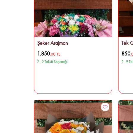
Şeker Arajman
Tek G
1.850
850
,00 TL
,
2 - 9 Taksit Seçeneği
2 - 9 T