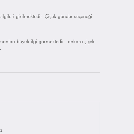
lgileri girilmektedir. Çiçek gönder seçeneği
njmanları büyük ilgi görmektedir. ankara çiçek
r
iz