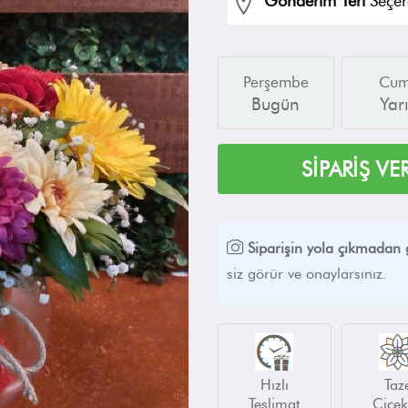
Gönderim Yeri
Seçer
Perşembe
Cu
Bugün
Yar
SİPARİŞ VE
Siparişin yola çıkmadan 
siz görür ve onaylarsınız.
Hızlı
Taz
Teslimat
Çiçek