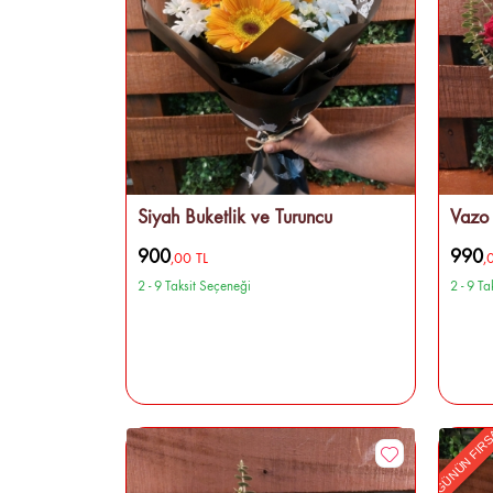
Siyah Buketlik ve Turuncu
Vazo
900
990
,00 TL
,
2 - 9 Taksit Seçeneği
2 - 9 T
GÜNÜN FIRS