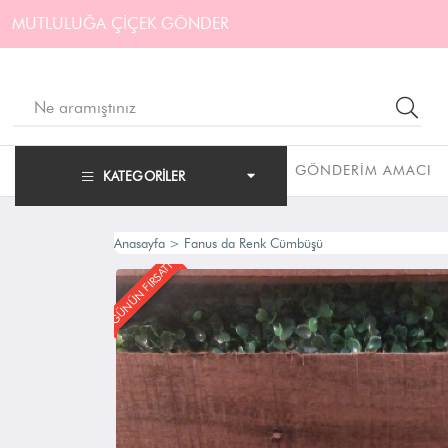
MUTLULUĞA ÇİÇEK GÖNDER
GÖNDERIM AMACI
KATEGORILER
Anasayfa
>
Fanus da Renk Cümbüşü
GÜNÜN FIRSATI